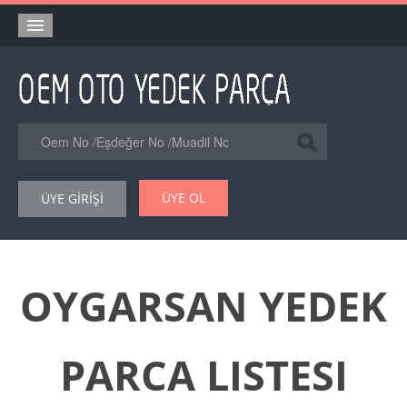
Anasayfa
Orjinal Yedek Parça
Eşdeğer Muadil Yedek Parça
Online Kataloglar
ÜYE OL
ÜYE GİRİŞİ
Şase Numarası VIN Yedekparça Sorgulama
Hakkımızda
Reklam
OYGARSAN YEDEK
Forum
PARCA LISTESI