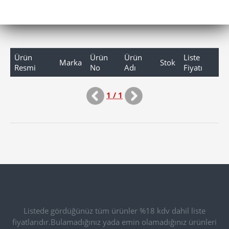
Ürün
Ürün
Ürün
Liste
Marka
Stok
Resmi
No
Adı
Fiyatı
1 / 1
Listede gördüğünüz tüm ürünler %18 kdv dahil liste
fiyatlarıdır.Bulamadığınız yada emin olamadığınız ürünleri