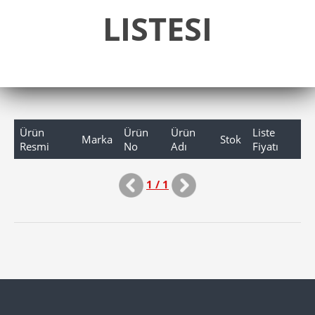
LISTESI
Ürün
Ürün
Ürün
Liste
Marka
Stok
Resmi
No
Adı
Fiyatı
1 / 1