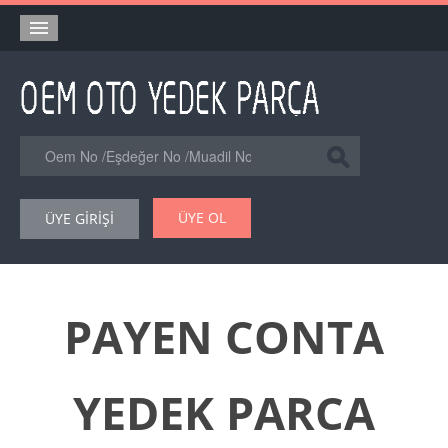
Anasayfa
Orjinal Yedek Parça
Eşdeğer Muadil Yedek Parça
Online Kataloglar
ÜYE OL
ÜYE GİRİŞİ
Şase Numarası VIN Yedekparça Sorgulama
Hakkımızda
Reklam
PAYEN CONTA
Forum
YEDEK PARCA