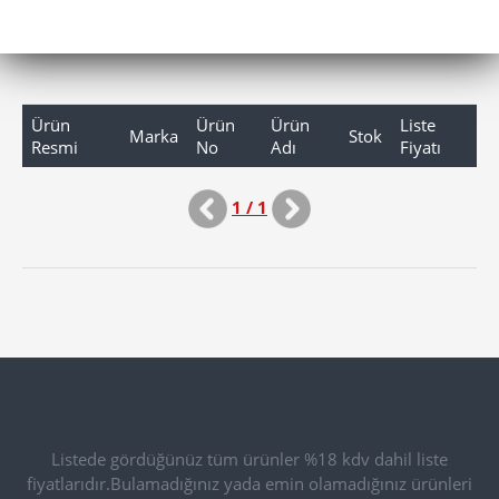
Ürün
Ürün
Ürün
Liste
Marka
Stok
Resmi
No
Adı
Fiyatı
1 / 1
Listede gördüğünüz tüm ürünler %18 kdv dahil liste
fiyatlarıdır.Bulamadığınız yada emin olamadığınız ürünleri