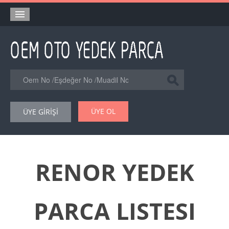
Anasayfa
Orjinal Yedek Parça
Eşdeğer Muadil Yedek Parça
Online Kataloglar
ÜYE OL
ÜYE GİRİŞİ
Şase Numarası VIN Yedekparça Sorgulama
Hakkımızda
Reklam
RENOR YEDEK
Forum
PARCA LISTESI