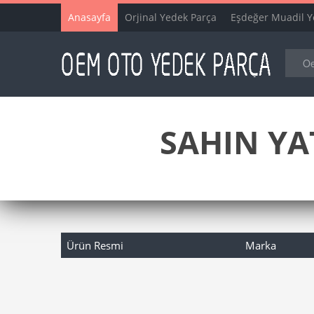
Anasayfa
Orjinal Yedek Parça
Eşdeğer Muadil Y
SAHIN YA
Ürün Resmi
Marka