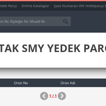
edek Parça
Online Kataloglar
Şase Numarası VIN Yedekparça 
TAK SMY YEDEK PARC
Ürün No
Ürün Adı
1 / 1