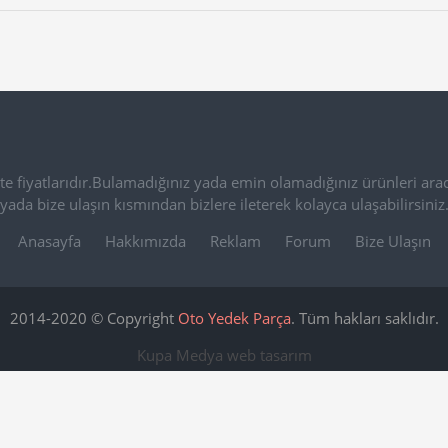
e fiyatlarıdır.Bulamadığınız yada emin olamadığınız ürünleri arac
yada bize ulaşın kısmından bizlere ileterek kolayca ulaşabilirsiniz
Anasayfa
Hakkımızda
Reklam
Forum
Bize Ulaşın
2014-2020 © Copyright
Oto Yedek Parça
. Tüm hakları saklıdır.
Kupa Medya
web tasarım