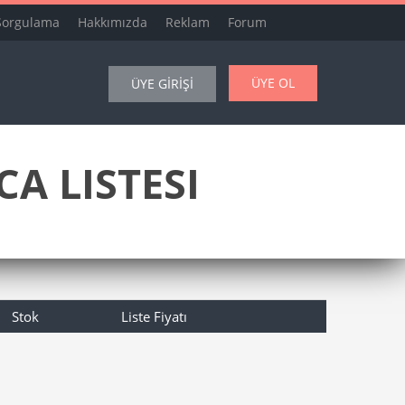
Sorgulama
Hakkımızda
Reklam
Forum
ÜYE OL
ÜYE GİRİŞİ
A LISTESI
Stok
Liste Fiyatı