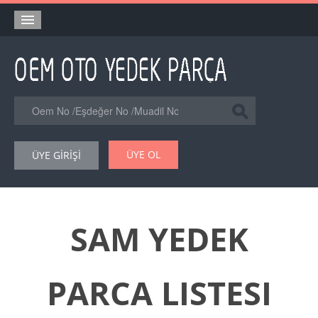
Anasayfa
Orjinal Yedek Parça
Eşdeğer Muadil Yedek Parça
Online Kataloglar
ÜYE OL
ÜYE GİRİŞİ
Şase Numarası VIN Yedekparça Sorgulama
Hakkımızda
Reklam
SAM YEDEK
Forum
PARCA LISTESI