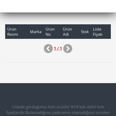
Ürün
Ürün
Ürün
Liste
Marka
Stok
Resmi
No
Adı
Fiyatı
1 / 1
Listede gördüğünüz tüm ürünler %18 kdv dahil liste
fiyatlarıdır.Bulamadığınız yada emin olamadığınız ürünleri