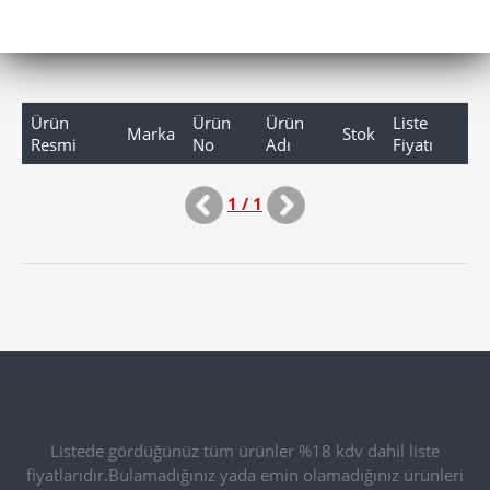
Ürün
Ürün
Ürün
Liste
Marka
Stok
Resmi
No
Adı
Fiyatı
1 / 1
Listede gördüğünüz tüm ürünler %18 kdv dahil liste
fiyatlarıdır.Bulamadığınız yada emin olamadığınız ürünleri