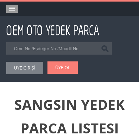
Anasayfa
Orjinal Yedek Parça
Eşdeğer Muadil Yedek Parça
Online Kataloglar
ÜYE OL
ÜYE GİRİŞİ
Şase Numarası VIN Yedekparça Sorgulama
Hakkımızda
Reklam
SANGSIN YEDEK
Forum
PARCA LISTESI