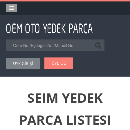
Anasayfa
Orjinal Yedek Parça
Eşdeğer Muadil Yedek Parça
Online Kataloglar
ÜYE OL
ÜYE GİRİŞİ
Şase Numarası VIN Yedekparça Sorgulama
Hakkımızda
Reklam
SEIM YEDEK
Forum
PARCA LISTESI