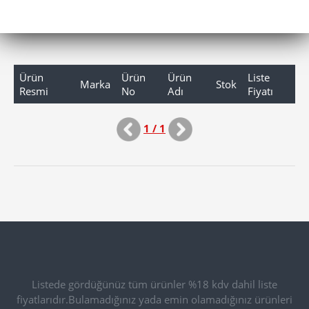
Ürün
Ürün
Ürün
Liste
Marka
Stok
Resmi
No
Adı
Fiyatı
1 / 1
Listede gördüğünüz tüm ürünler %18 kdv dahil liste
fiyatlarıdır.Bulamadığınız yada emin olamadığınız ürünleri