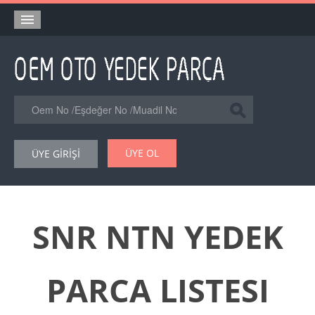
Anasayfa
Orjinal Yedek Parça
Eşdeğer Muadil Yedek Parça
Online Kataloglar
ÜYE OL
ÜYE GİRİŞİ
Şase Numarası VIN Yedekparça Sorgulama
Hakkımızda
Reklam
SNR NTN YEDEK
Forum
PARCA LISTESI