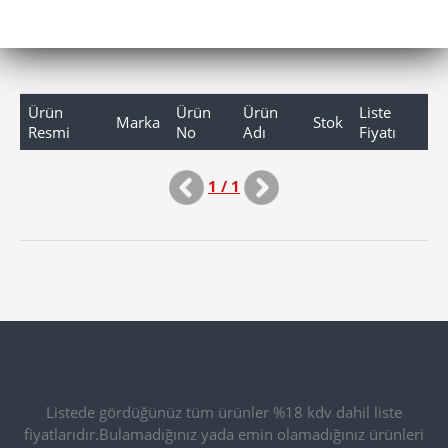
Ürün
Ürün
Ürün
Liste
Marka
Stok
Resmi
No
Adı
Fiyatı
1 / 1
Listede gördüğünüz tüm ürünler %18 kdv dahil liste
fiyatlarıdır.Bulamadığınız yada emin olamadığınız ürünleri