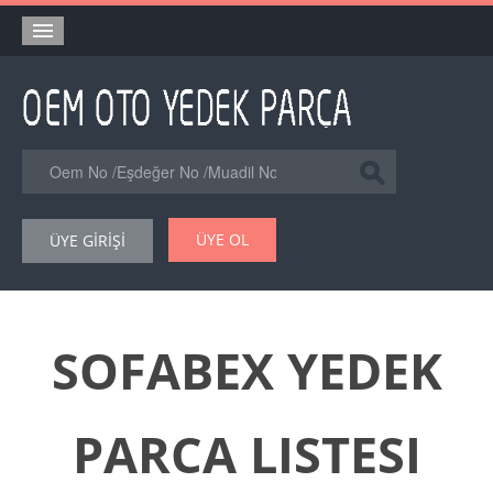
Anasayfa
Orjinal Yedek Parça
Eşdeğer Muadil Yedek Parça
Online Kataloglar
ÜYE OL
ÜYE GİRİŞİ
Şase Numarası VIN Yedekparça Sorgulama
Hakkımızda
Reklam
SOFABEX YEDEK
Forum
PARCA LISTESI