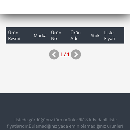
Ürün
Ürün
Ürün
Liste
Marka
Stok
Resmi
No
Adı
Fiyatı
1 / 1
Listede gördüğünüz tüm ürünler %18 kdv dahil liste
fiyatlarıdır.Bulamadığınız yada emin olamadığınız ürünleri