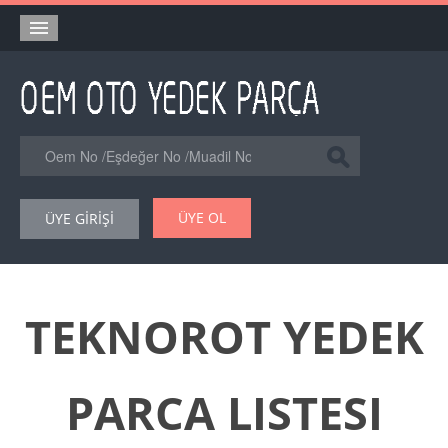
Anasayfa
Orjinal Yedek Parça
Eşdeğer Muadil Yedek Parça
Online Kataloglar
ÜYE OL
ÜYE GİRİŞİ
Şase Numarası VIN Yedekparça Sorgulama
Hakkımızda
Reklam
TEKNOROT YEDEK
Forum
PARCA LISTESI