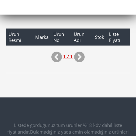
Ürün
Ürün
Ürün
Liste
Marka
Stok
Resmi
No
Adı
Fiyatı
1 / 1
Listede gördüğünüz tüm ürünler %18 kdv dahil liste
fiyatlarıdır.Bulamadığınız yada emin olamadığınız ürünleri