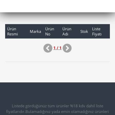
Ürün
Ürün
Ürün
Liste
Marka
Stok
Resmi
No
Adı
Fiyatı
1 / 1
Listede gördüğünüz tüm ürünler %18 kdv dahil liste
fiyatlarıdır.Bulamadığınız yada emin olamadığınız ürünleri