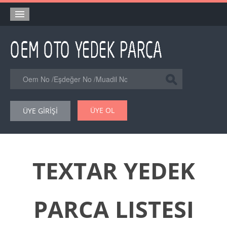
Anasayfa
Orjinal Yedek Parça
Eşdeğer Muadil Yedek Parça
Online Kataloglar
ÜYE OL
ÜYE GİRİŞİ
Şase Numarası VIN Yedekparça Sorgulama
Hakkımızda
Reklam
TEXTAR YEDEK
Forum
PARCA LISTESI