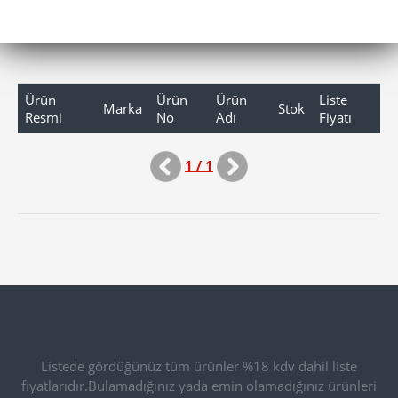
Ürün
Ürün
Ürün
Liste
Marka
Stok
Resmi
No
Adı
Fiyatı
1 / 1
Listede gördüğünüz tüm ürünler %18 kdv dahil liste
fiyatlarıdır.Bulamadığınız yada emin olamadığınız ürünleri