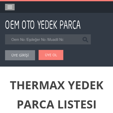
Anasayfa
Orjinal Yedek Parça
Eşdeğer Muadil Yedek Parça
Online Kataloglar
ÜYE OL
ÜYE GİRİŞİ
Şase Numarası VIN Yedekparça Sorgulama
Hakkımızda
Reklam
THERMAX YEDEK
Forum
PARCA LISTESI