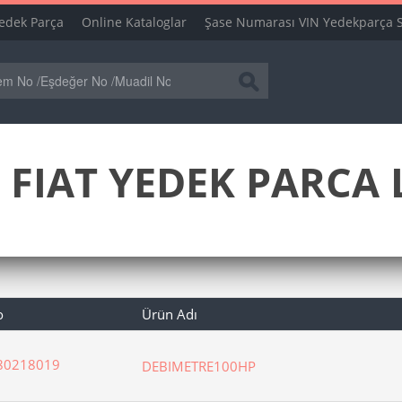
edek Parça
Online Kataloglar
Şase Numarası VIN Yedekparça 
 FIAT YEDEK PARCA L
o
Ürün Adı
80218019
DEBIMETRE100HP