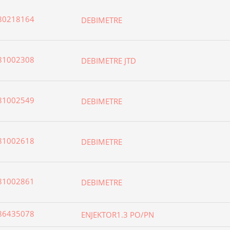
80218164
DEBIMETRE
81002308
DEBIMETRE JTD
81002549
DEBIMETRE
81002618
DEBIMETRE
81002861
DEBIMETRE
86435078
ENJEKTOR1.3 PO/PN