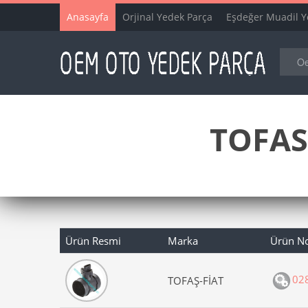
Anasayfa
Orjinal Yedek Parça
Eşdeğer Muadil Y
TOFAS
Ürün Resmi
Marka
Ürün N
02
TOFAŞ-FİAT