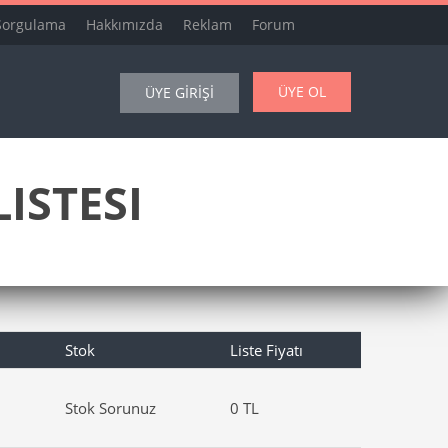
Sorgulama
Hakkımızda
Reklam
Forum
ÜYE OL
ÜYE GİRİŞİ
ISTESI
Stok
Liste Fiyatı
Stok Sorunuz
0 TL