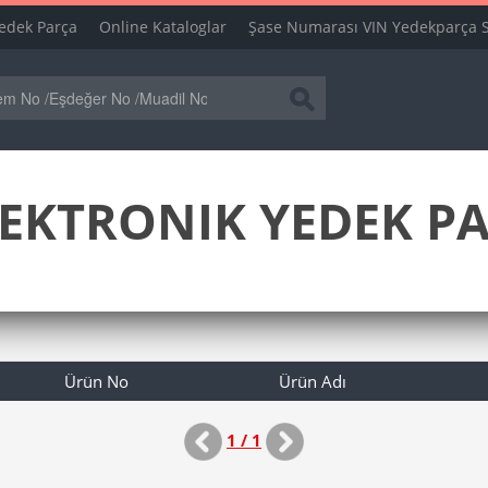
edek Parça
Online Kataloglar
Şase Numarası VIN Yedekparça 
EKTRONIK YEDEK PAR
Ürün No
Ürün Adı
1 / 1