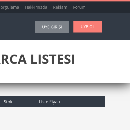
Sorgulama
Hakkımızda
Reklam
Forum
ÜYE OL
ÜYE GİRİŞİ
CA LISTESI
Stok
Liste Fiyatı