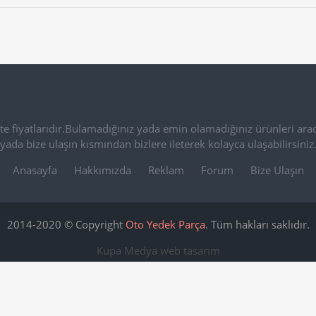
e fiyatlarıdır.Bulamadığınız yada emin olamadığınız ürünleri arac
yada bize ulaşın kısmından bizlere ileterek kolayca ulaşabilirsiniz
Anasayfa
Hakkımızda
Reklam
Forum
Bize Ulaşın
2014-2020 © Copyright
Oto Yedek Parça
. Tüm hakları saklıdır.
Kupa Medya
web tasarım