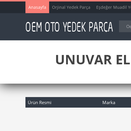
Anasayfa
Orjinal Yedek Parça
Eşdeğer Muadil Y
UNUVAR EL
Ürün Resmi
Marka