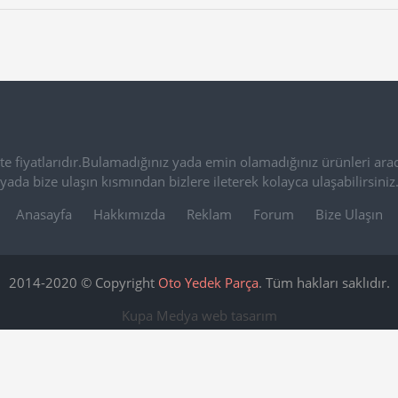
e fiyatlarıdır.Bulamadığınız yada emin olamadığınız ürünleri arac
yada bize ulaşın kısmından bizlere ileterek kolayca ulaşabilirsiniz
Anasayfa
Hakkımızda
Reklam
Forum
Bize Ulaşın
2014-2020 © Copyright
Oto Yedek Parça
. Tüm hakları saklıdır.
Kupa Medya
web tasarım