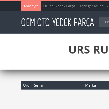
Anasayfa
Orjinal Yedek Parça
Eşdeğer Muadil Y
URS RU
Ürün Resmi
Marka