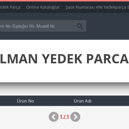
edek Parça
Online Kataloglar
Şase Numarası VIN Yedekparça 
LMAN YEDEK PARCA 
Ürün No
Ürün Adı
1 / 1