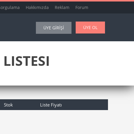
Sorgulama
Hakkımızda
Reklam
Forum
ÜYE OL
ÜYE GİRİŞİ
LISTESI
Stok
Liste Fiyatı