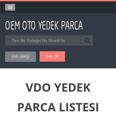
Anasayfa
Orjinal Yedek Parça
Eşdeğer Muadil Yedek Parça
Online Kataloglar
ÜYE OL
ÜYE GİRİŞİ
Şase Numarası VIN Yedekparça Sorgulama
Hakkımızda
Reklam
VDO YEDEK
Forum
PARCA LISTESI