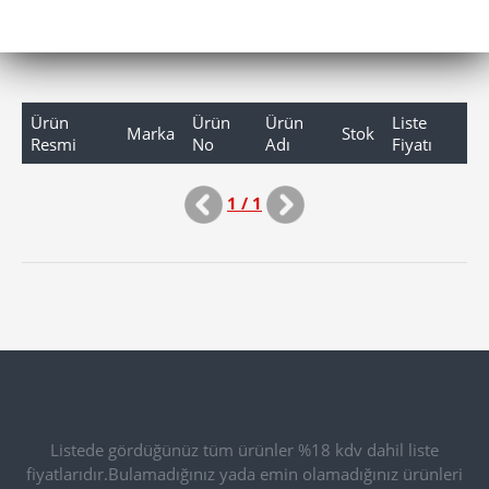
Ürün
Ürün
Ürün
Liste
Marka
Stok
Resmi
No
Adı
Fiyatı
1 / 1
Listede gördüğünüz tüm ürünler %18 kdv dahil liste
fiyatlarıdır.Bulamadığınız yada emin olamadığınız ürünleri