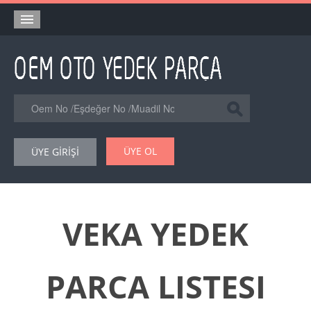
Anasayfa
Orjinal Yedek Parça
Eşdeğer Muadil Yedek Parça
Online Kataloglar
ÜYE OL
ÜYE GİRİŞİ
Şase Numarası VIN Yedekparça Sorgulama
Hakkımızda
Reklam
VEKA YEDEK
Forum
PARCA LISTESI