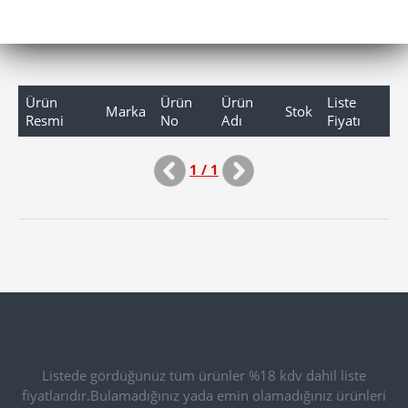
Ürün
Ürün
Ürün
Liste
Marka
Stok
Resmi
No
Adı
Fiyatı
1 / 1
Listede gördüğünüz tüm ürünler %18 kdv dahil liste
fiyatlarıdır.Bulamadığınız yada emin olamadığınız ürünleri