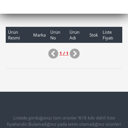
Ürün
Ürün
Ürün
Liste
Marka
Stok
Resmi
No
Adı
Fiyatı
1 / 1
Listede gördüğünüz tüm ürünler %18 kdv dahil liste
fiyatlarıdır.Bulamadığınız yada emin olamadığınız ürünleri