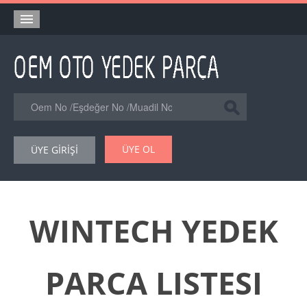
Anasayfa
Orjinal Yedek Parça
Eşdeğer Muadil Yedek Parça
Online Kataloglar
ÜYE OL
ÜYE GİRİŞİ
Şase Numarası VIN Yedekparça Sorgulama
Hakkımızda
Reklam
WINTECH YEDEK
Forum
PARCA LISTESI