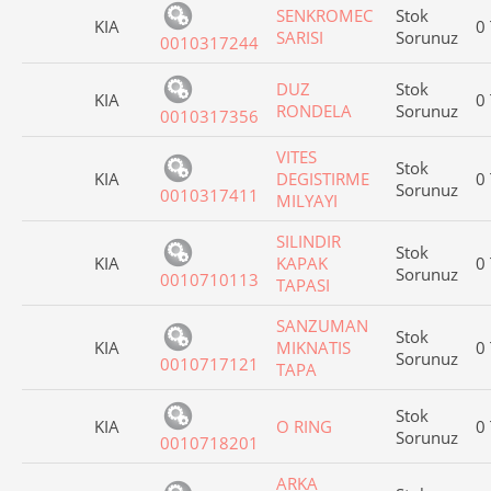
SENKROMEC
Stok
KIA
0
SARISI
Sorunuz
0010317244
DUZ
Stok
KIA
0
RONDELA
Sorunuz
0010317356
VITES
Stok
KIA
DEGISTIRME
0
Sorunuz
0010317411
MILYAYI
SILINDIR
Stok
KIA
KAPAK
0
Sorunuz
0010710113
TAPASI
SANZUMAN
Stok
KIA
MIKNATIS
0
Sorunuz
0010717121
TAPA
Stok
KIA
O RING
0
Sorunuz
0010718201
ARKA