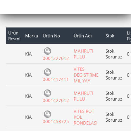
Ürün
Li
Marka
Ürün No
Ürün Adı
Stok
Resmi
Fi
MAHRUTI
Stok
KIA
0
PULU
Sorunuz
0001227012
VITES
Stok
KIA
DEGISTIRME
0
Sorunuz
0001417411
MIL YAY
MAHRUTI
Stok
KIA
0
PULU
Sorunuz
0001427012
VITES ROT
Stok
KIA
KOL
0
Sorunuz
0001453725
RONDELASI