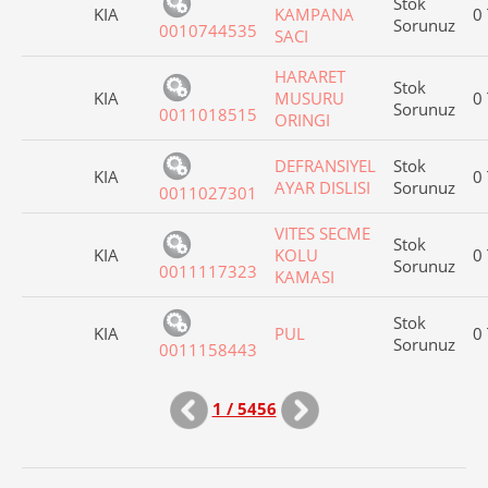
Stok
KIA
KAMPANA
0
Sorunuz
0010744535
SACI
HARARET
Stok
KIA
MUSURU
0
Sorunuz
0011018515
ORINGI
DEFRANSIYEL
Stok
KIA
0
AYAR DISLISI
Sorunuz
0011027301
VITES SECME
Stok
KIA
KOLU
0
Sorunuz
0011117323
KAMASI
Stok
KIA
PUL
0
Sorunuz
0011158443
1 / 5456