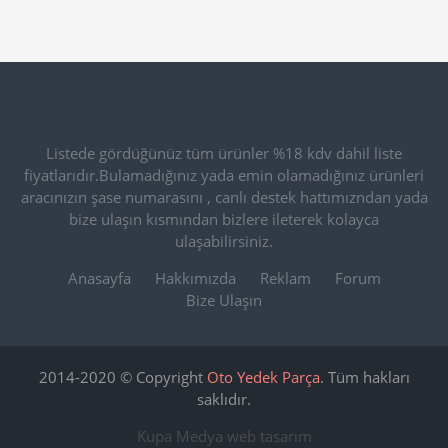
Listede gördüğünüz tüm ürünler %18 kdv dahil liste
fiyatlarıdır.Bulamadığınız yada emin olamadığınız ürünleri
aracınızın şase numarasını , canlı destek hattımızndan yada
bize ulaşın kısmından bizlere ileterek kolayca
ulaşabilirsiniz.
Anasayfa
Hakkımızda
Reklam
Forum
Bize Ulaşın
2014-2020 © Copyright
Oto Yedek Parça
. Tüm hakları
saklıdır.
Kupa Medya
web tasarım