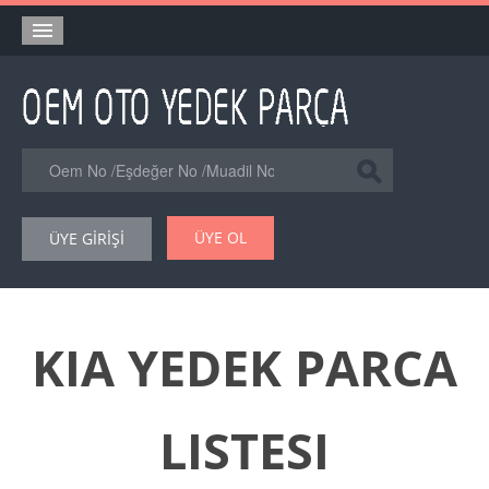
Anasayfa
Orjinal Yedek Parça
Eşdeğer Muadil Yedek Parça
Online Kataloglar
ÜYE OL
ÜYE GİRİŞİ
Şase Numarası VIN Yedekparça Sorgulama
Hakkımızda
Reklam
KIA YEDEK PARCA
Forum
LISTESI