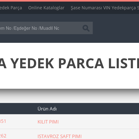
edek Parça
Online Kataloglar
Şase Numarası VIN Yedekparça 
A YEDEK PARCA LIST
Ürün Adı
351
KILIT PIMI
262
ISTAVROZ SAFT PIMI