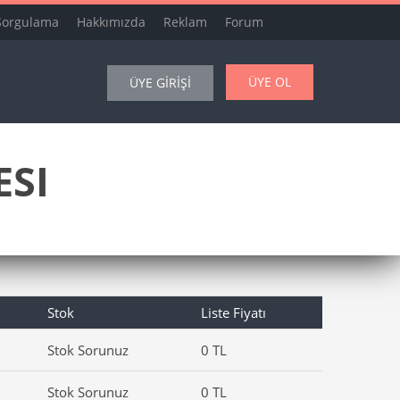
Sorgulama
Hakkımızda
Reklam
Forum
ÜYE OL
ÜYE GİRİŞİ
ESI
Stok
Liste Fiyatı
Stok Sorunuz
0 TL
Stok Sorunuz
0 TL