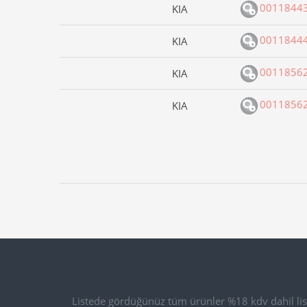
0011844
KIA
0011844
KIA
0011856
KIA
0011856
KIA
Listede gördüğünüz tüm ürünler %18 kdv dahil list