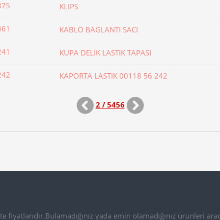
375
KLIPS
461
KABLO BAGLANTI SACI
241
KUPA DELIK LASTIK TAPASI
242
KAPORTA LASTIK 00118 56 242
2 / 5456
e fiyatlarıdır.Bulamadığınız yada emin olamadığınız ürünleri arac