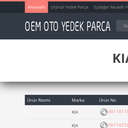
Anasayfa
Orjinal Yedek Parça
Eşdeğer Muadil Y
KI
Ürün Resmi
Marka
Ürün No
0011417
KIA
0011427
KIA