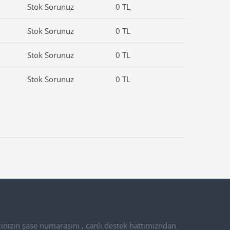
Stok Sorunuz
0 TL
Stok Sorunuz
0 TL
Stok Sorunuz
0 TL
Stok Sorunuz
0 TL
ınızın şase numarasını , canlı destek hattımızndan