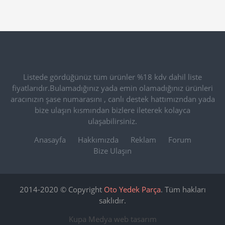
Listede gördüğünüz tüm ürünler %18 kdv dahil liste
fiyatlarıdır.Bulamadığınız yada emin olamadığınız ürünleri
aracınızın şase numarasını , canlı destek hattımızndan yada
bize ulaşın kısmından bizlere ileterek kolayca
ulaşabilirsiniz.
Anasayfa
Hakkımızda
Reklam
Forum
Bize Ulaşın
2014-2020 © Copyright
Oto Yedek Parça
. Tüm hakları
saklıdır.
Kupa Medya
web tasarım