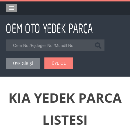
Anasayfa
Orjinal Yedek Parça
Eşdeğer Muadil Yedek Parça
Online Kataloglar
ÜYE OL
ÜYE GİRİŞİ
Şase Numarası VIN Yedekparça Sorgulama
Hakkımızda
Reklam
KIA YEDEK PARCA
Forum
LISTESI