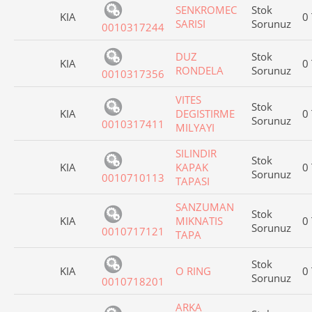
SENKROMEC
Stok
KIA
0
SARISI
Sorunuz
0010317244
DUZ
Stok
KIA
0
RONDELA
Sorunuz
0010317356
VITES
Stok
KIA
DEGISTIRME
0
Sorunuz
0010317411
MILYAYI
SILINDIR
Stok
KIA
KAPAK
0
Sorunuz
0010710113
TAPASI
SANZUMAN
Stok
KIA
MIKNATIS
0
Sorunuz
0010717121
TAPA
Stok
KIA
O RING
0
Sorunuz
0010718201
ARKA