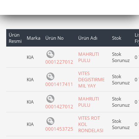
Ürün
Li
Marka
Ürün No
Ürün Adı
Stok
Resmi
Fi
MAHRUTI
Stok
KIA
0
PULU
Sorunuz
0001227012
VITES
Stok
KIA
DEGISTIRME
0
Sorunuz
0001417411
MIL YAY
MAHRUTI
Stok
KIA
0
PULU
Sorunuz
0001427012
VITES ROT
Stok
KIA
KOL
0
Sorunuz
0001453725
RONDELASI