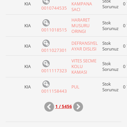
Stok
KIA
KAMPANA
0
Sorunuz
0010744535
SACI
HARARET
Stok
KIA
MUSURU
0
Sorunuz
0011018515
ORINGI
DEFRANSIYEL
Stok
KIA
0
AYAR DISLISI
Sorunuz
0011027301
VITES SECME
Stok
KIA
KOLU
0
Sorunuz
0011117323
KAMASI
Stok
KIA
PUL
0
Sorunuz
0011158443
1 / 5456