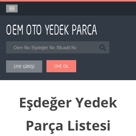
Anasayfa
Orjinal Yedek Parça
Eşdeğer Muadil Yedek Parça
Online Kataloglar
ÜYE OL
ÜYE GİRİŞİ
Şase Numarası VIN Yedekparça Sorgulama
Hakkımızda
Reklam
Eşdeğer Yedek
Forum
Parça Listesi